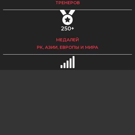
ТРЕНЕРОВ
250+
МЕДАЛЕЙ
РК, АЗИИ, ЕВРОПЫ И МИРА
350+​
МСМК РК,
МС РК, КМС РК
РУКОВОДСТВО ФЕДЕРАЦИИ
РОО «KFKO»