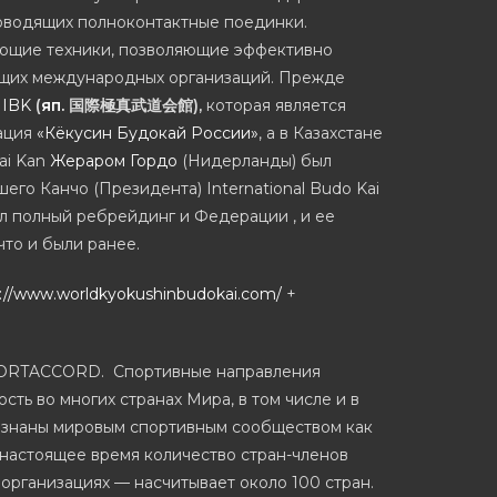
роводящих полноконтактные поединки.
ующие техники, позволяющие эффективно
ющих международных организаций. Прежде
 IBK
(
яп.
国際極真武道会館
),
которая является
зация
«Кёкусин Будокай России»
, а в Казахстане
ai Kan
Жераром Гордо
(Нидерланды) был
его Канчо (Президента) International Budo Kai
л полный ребрейдинг и Федерации , и ее
что и были ранее.
s://www.worldkyokushinbudokai.com/
+
SPORTACCORD. Спортивные направления
ть во многих странах Мира, в том числе и в
ризнаны мировым спортивным сообществом как
В настоящее время количество стран-членов
организациях — насчитывает около 100 стран.