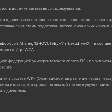
ость достижения ими высоких результатов;
ки одаренных спортсменов в детско-юношеском возрасте и, 
ствованием системы подготовки детско-юношеских команд. С
cebook.com/share/g/12HQVUT9ByF/?mibextid=wwXIfr
в состав
мирных Игр IWGA;
й федерацией университетского спорта FISU по включению
их игр.
атэ» в составе WKF (Олимпийское направление каратэ) и вс
, вида и класса, что придаст огромный толчок в улучшении 
ких дисциплин.