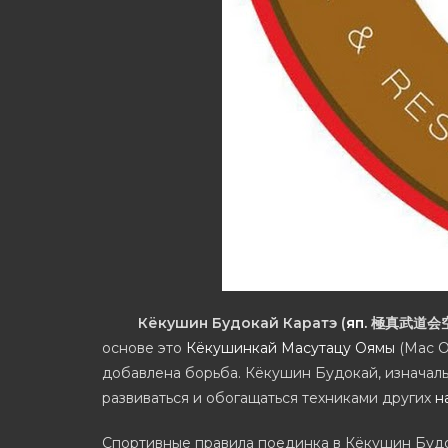
Кёкушин Будокай Каратэ
(
яп.
極真武道会空
основе это
Кёкушинкай
Масутацу Оямы
(Мас 
добавлена борьба. Кёкушин Будокай, изначал
развиваться и обогащаться техниками других
н
Спортивные правила поединка в Кёкушин Будо