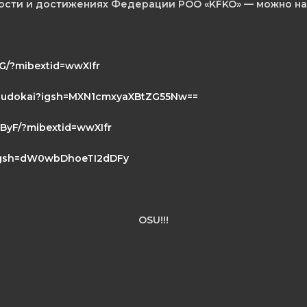
сти и достижениях Федерации РОО «KFKO» — можно най
G/?mibextid=wwXIfr
n.budokai?igsh=MXN1cmxyaXBtZG55Nw==
ByF/?mibextid=wwXIfr
l?igsh=dW0wbDhoeTI2dDFy
OSU!!!