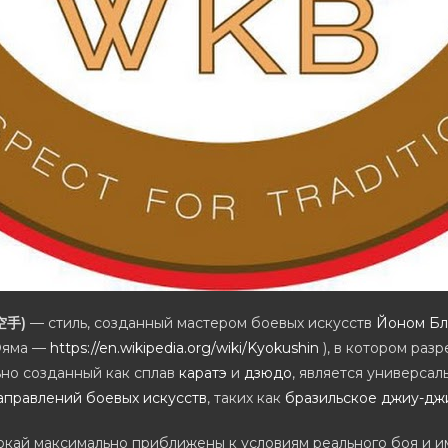
手)
— стиль, созданный мастером боевых искусств
Йоном Б
Ояма —
https://en.wikipedia.org/wiki/Kyokushin
), в котором раз
ьно созданный как сплав
каратэ
и
дзюдо
, является универса
аправлений боевых искусств
, таких как
бразильское джиу-дж
кай максимально приближены к условиям реального боя и и