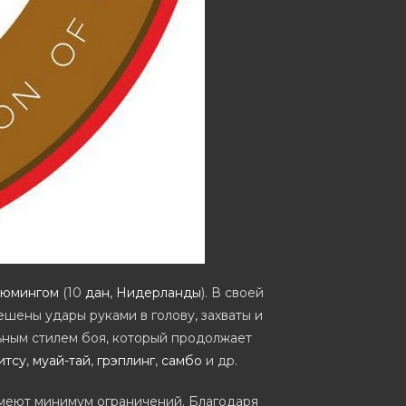
люмингом
(10
дан
,
Нидерланды
). В своей
решены удары руками в голову, захваты и
льным стилем боя, который продолжает
итсу
,
муай-тай
,
грэплинг
,
самбо
и др.
меют минимум ограничений. Благодаря