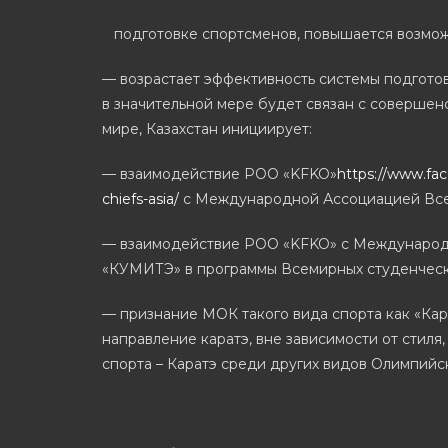
подготовке спортсменов, повышается возможн
— возрастает эффективность системы подготов
в значительной мере будет связан с совершен
мире, Казахстан инициирует:
— взаимодействие РОО «KFKO»
https://www.fa
chiefs-asia/
с Международной Ассоциацией Все
— взаимодействие РОО «KFKO» с Международно
«КУМИТЭ» в программы Всемирных студенческ
— признание МОК такого вида спорта как «Кар
направление каратэ, вне зависимости от стиля
спорта – Каратэ среди других видов Олимпийс