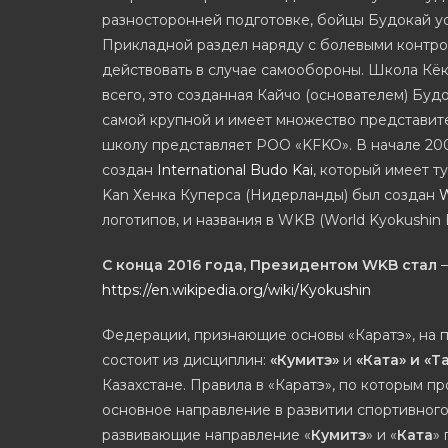
разносторонней подготовке, бойцы Будокай у
Прикладной раздел наряду с болевыми контро
действовать в случае самообороны. Школа Кё
всего, это созданная Кайчо (основателем) Бу
самой крупной и имеет множество представите
школу представляет РОО «KFKO». В начале 200
создан
International Budo Kai
, который имеет т
Kan Хенка Куперса (Нидерланды) был создан
W
логотипов, и названия в WKB (World Kyokushin 
С конца 2016 года, Президентом WKB стал
https://en.wikipedia.org/wiki/Kyokushin
Федерации, признающие основы «Каратэ», н
состоит из дисциплин:
«Кумитэ»
и
«Ката» и «
Казахстане. Правила в «Каратэ», по которым
основное направление в развитии спортивного
развивающие направление «
Кумитэ
» и «
Ката
»