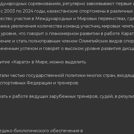
дународных соревнованиях, регулярно завоевывают первые и
 с 2003 по 2024 годы, казахстанские спортсмены в различны
ество участия в Международных и Мировых первенствах, где
мика увеличения количества команд-участниц мировых чемпи
 уровне, что говорит о планомерном развитии в работе Кара
жение и стать полноправным членом Олимпийских видов спор
ненным успехом и говорят о высоком уровне развития дисци
итие «Каратэ» в Мире, можно выделить:
 стали частью государственной политики многих стран, вход
 спортивных Федерации и тренеров;
ать к работе ведущих зарубежных тренеров, судей, в резул
медико-биологического обеспечения в