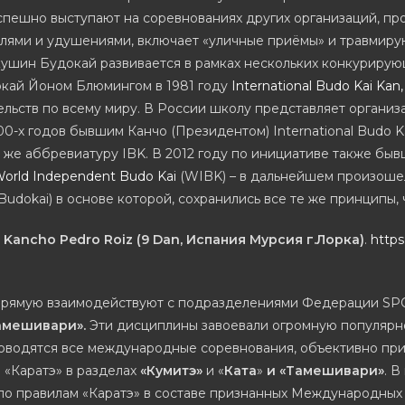
спешно выступают на соревнованиях других организаций, п
лями и удушениями, включает «уличные приёмы» и травмир
кушин Будокай развивается в рамках нескольких конкуриру
докай Йоном Блюмингом в 1981 году
International Budo Kai Kan,
льств по всему миру. В России школу представляет органи
0-х годов бывшим Канчо (Президентом) International Budo K
у же аббревиатуру IBK. В 2012 году по инициативе также бывш
orld Independent Budo Kai
(WIBK) – в дальнейшем произоше
Budokai) в основе которой, сохранились все те же принципы, 
–
Kancho Pedro Roiz (9 Dan, Испания Мурсия г.Лорка)
.
http
а прямую взаимодействуют с подразделениями Федерации 
Тамешивари».
Эти дисциплины завоевали огромную популярнос
 проводятся все международные соревнования, объективно п
 «Каратэ» в разделах
«Кумитэ»
и «
Ката
»
и «Тамешивари»
. 
 по правилам «Каратэ» в составе признанных Международных 